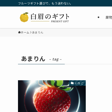
フルーツギフト選びで、もう迷わない。
果
ホーム
あまりん
あまりん
– tag –
いちご