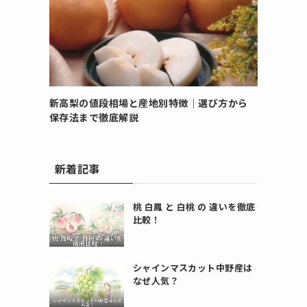
新高梨の値段相場と産地別特徴｜選び方から
保存法まで徹底解説
新着記事
桃 白鳳 と 白桃 の 違いを徹底
比較！
シャインマスカット中野産は
なぜ人気？